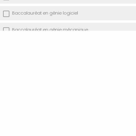
Baccalauréat en génie logiciel
Baccalauréat en génie mécanique
Baccalauréat en génie des opérations et de la
logistique
Baccalauréat en génie de la production automatisée
Baccalauréat en génie des technologies de
l’information